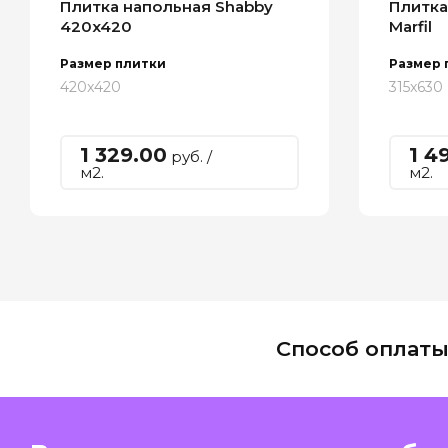
Плитка напольная Shabby
Плитка
420x420
Marfil
Размер плитки
Размер 
420x420
315x630
1 329.00
1 4
руб. /
м2.
м2.
Способ оплат