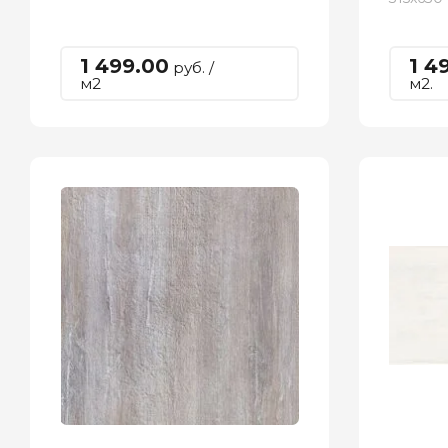
1 499.00
1 4
руб. /
м2
м2.