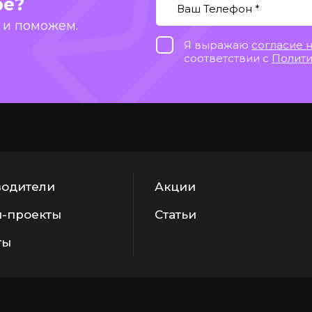
ре?
 и поможем.
Я выражаю
согласие 
соответствии с
Полити
одители
Акции
-проекты
Статьи
ты