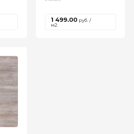
1 499.00
руб. /
м2.