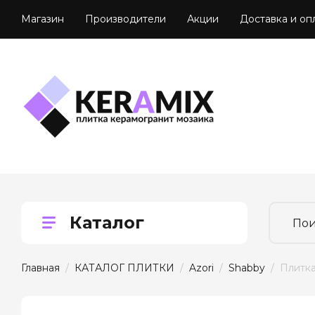
Магазин
Производители
Акции
Доставка и оп
Каталог
Главная
  /  
КАТАЛОГ ПЛИТКИ
  /  
Azori
  /  
Shabby
  /  Плит