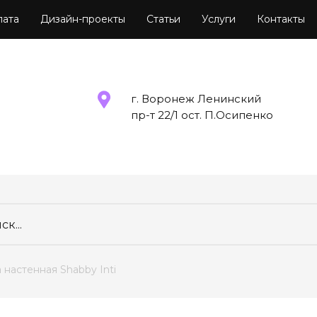
лата
Дизайн-проекты
Статьи
Услуги
Контакты
г. Воронеж Ленинский
пр-т 22/1 ост. П.Осипенко
ка настенная Shabby Inti