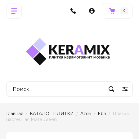
0
Главная
  /  
КАТАЛОГ ПЛИТКИ
  /  
Azori
  /  
Ebri
  /  Плитка 
настенная Mate Green