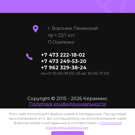
г. Воронеж Ленинский
пр-т 22/1 ост.
П.Осипенко
+7 473 222-18-02
+7 473 249-53-20
+7 962 329-38-24
пн-пт 10:00-19:00 сб-вс 10:00-17:00
Copyright © 2015 - 2026 Керамикс
Политика конфиденциальности
Этот сайт использует файлы cookie и метаданные. Продолжая
Наполнение и Продвижение сайта
: Виталий +7 919 243-71-65
просматривать его, вы соглашаетесь на использование нами
файлов cookie и метаданных в соответствии с
Политикой
конфиденциальности
.
Сайт создан в:
megagroup.ru