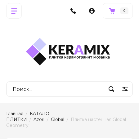
0
Главная
  /  
КАТАЛОГ 
ПЛИТКИ
  /  
Azori
  /  
Global
  /  Плитка настенная Global 
Geometry