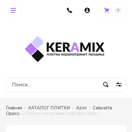
0
Главная
  /  
КАТАЛОГ ПЛИТКИ
  /  
Azori
  /  
Calacatta 
Opaco
  /  Плитка настенная Calacatta Opaco