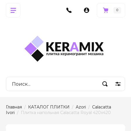
0
Главная
  /  
КАТАЛОГ ПЛИТКИ
  /  
Azori
  /  
Calacatta 
Ivori
  /  Плитка напольная Calacatta Royal 420x420