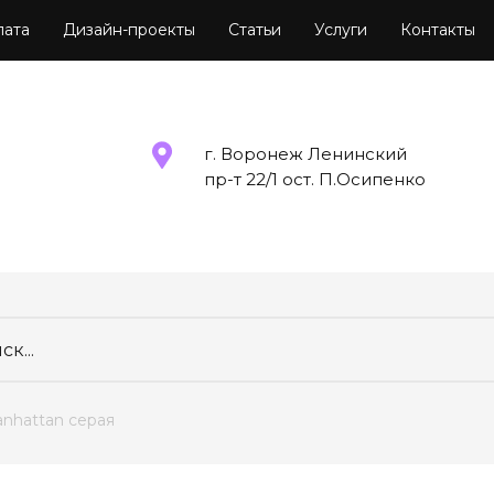
лата
Дизайн-проекты
Статьи
Услуги
Контакты
г. Воронеж Ленинский
пр-т 22/1 ост. П.Осипенко
anhattan серая