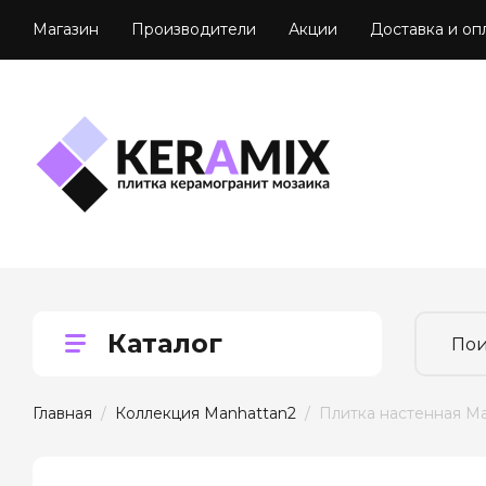
Магазин
Производители
Акции
Доставка и оп
Каталог
Главная
  /  
Коллекция Manhattan2
  /  Плитка настенная M