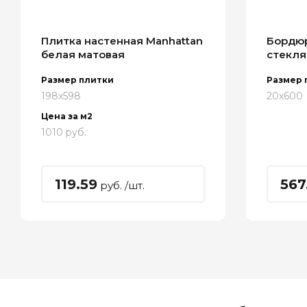
Плитка настенная Manhattan
Бордюр 
белая матовая
стекля
Размер плитки
Размер 
198x598
20x600
Цена за м2
1010 руб.
119.59
567
руб. /шт.