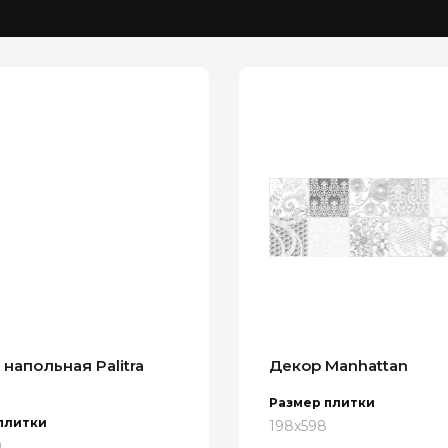
напольная Palitra
Декор Manhattan
Размер плитки
плитки
198x598
0