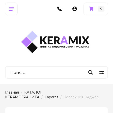
0
Главная
  /  
КАТАЛОГ 
КЕРАМОГРАНИТА
  /  
Laparet
  /  Коллекция Энджел