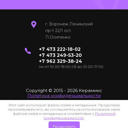
г. Воронеж Ленинский
пр-т 22/1 ост.
П.Осипенко
+7 473 222-18-02
+7 473 249-53-20
+7 962 329-38-24
пн-пт 10:00-19:00 сб-вс 10:00-17:00
Copyright © 2015 - 2026 Керамикс
Политика конфиденциальности
Этот сайт использует файлы cookie и метаданные. Продолжая
Наполнение и Продвижение сайта
: Виталий +7 919 243-71-65
просматривать его, вы соглашаетесь на использование нами
файлов cookie и метаданных в соответствии с
Политикой
конфиденциальности
.
Сайт создан в:
megagroup.ru
Продолжить