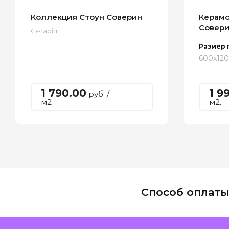
Коллекция Стоун Соверин
Керамо
Совери
Ceradim
Размер 
600x12
1 790.00
1 9
руб. /
м2
м2.
Способ оплат