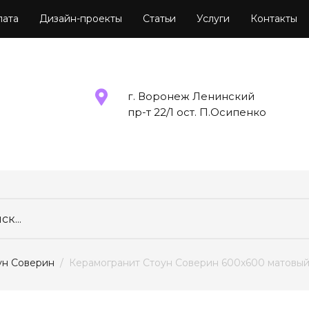
лата
Дизайн-проекты
Статьи
Услуги
Контакты
г. Воронеж Ленинский
пр-т 22/1 ост. П.Осипенко
ун Соверин
  /  Керамогранит Стоун Соверин 600x600 матовы