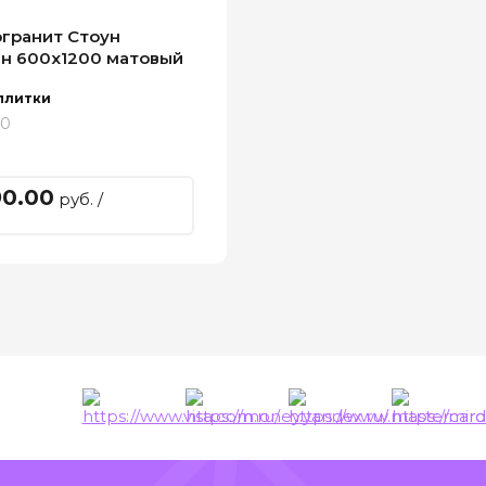
гранит Стоун
н 600x1200 матовый
плитки
00
90.00
руб. /
ы