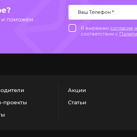
ре?
 и поможем.
Я выражаю
согласие 
соответствии с
Полити
одители
Акции
-проекты
Статьи
ты