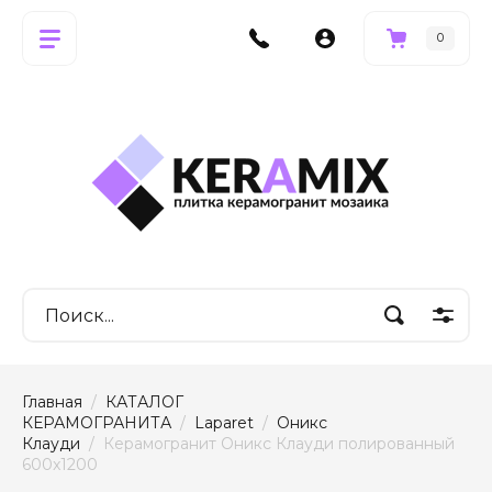
0
Главная
  /  
КАТАЛОГ 
КЕРАМОГРАНИТА
  /  
Laparet
  /  
Оникс 
Клауди
  /  Керамогранит Оникс Клауди полированный 
600x1200