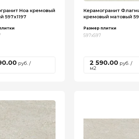
гранит Ноа кремовый
Керамогранит Флагм
й 597х1197
кремовый матовый 59
плитки
Размер плитки
7
597х597
90.00
2 590.00
руб. /
руб. /
м2