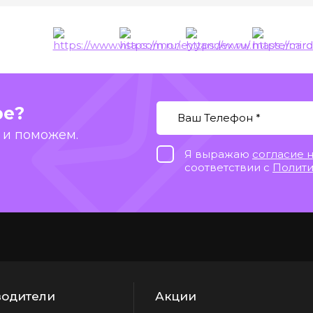
ы
ре?
 и поможем.
Я выражаю
согласие 
соответствии с
Полити
одители
Акции