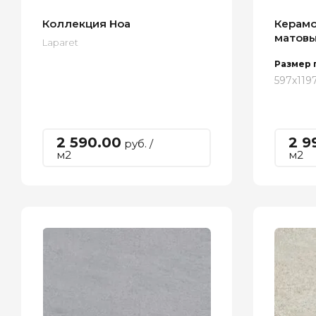
Коллекция Ноа
Керамо
матовы
Laparet
Размер 
597х119
2 590.00
2 9
руб. /
м2
м2