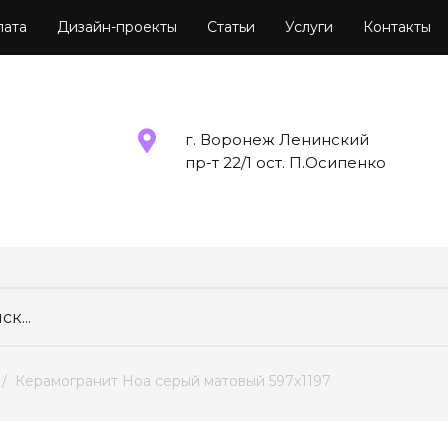
лата
Дизайн-проекты
Статьи
Услуги
Контакты
г. Воронеж Ленинский
пр-т 22/1 ост. П.Осипенко
  /  Керамогранит Ноа серый матовый 597х1197