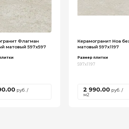
гранит Флагман
Керамогранит Ноа б
й матовый 597х597
матовый 597х1197
плитки
Размер плитки
597х1197
90.00
2 990.00
руб. /
руб. /
м2