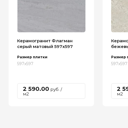
Керамогранит Флагман
Керамо
серый матовый 597х597
бежевы
Размер плитки
Размер 
597х597
597х597
2 590.00
2 5
руб. /
м2
м2