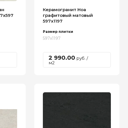
ан
Керамогранит Ноа
7х597
графитовый матовый
597х1197
Размер плитки
597х1197
2 990.00
руб. /
м2