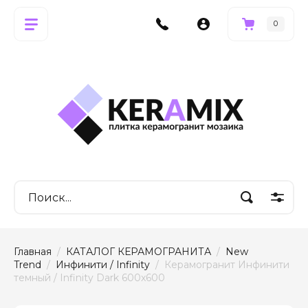
0
Главная
  /  
КАТАЛОГ КЕРАМОГРАНИТА
  /  
New 
Trend
  /  
Инфинити / Infinity
  /  Керамогранит Инфинити 
темный / Infinity Dark 600x600