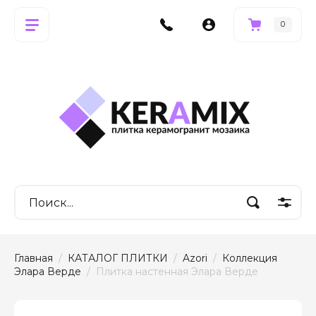
0
Главная
  /  
КАТАЛОГ ПЛИТКИ
  /  
Azori
  /  
Коллекция 
Элара Верде
  /  Плитка настенная Элара Верде