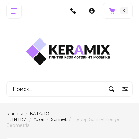
0
Главная
  /  
КАТАЛОГ 
ПЛИТКИ
  /  
Azori
  /  
Sonnet
  /  Декор Sonnet Beige 
Geometria