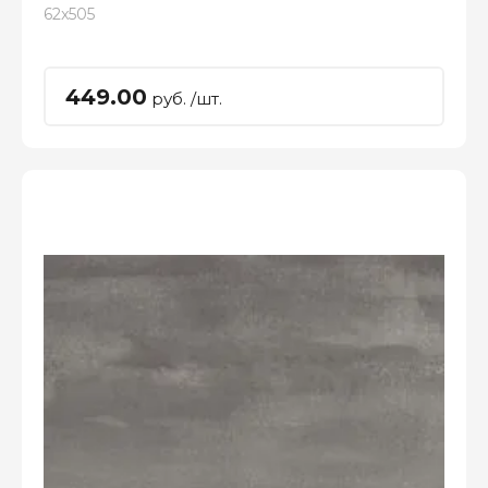
62x505
449.00
руб. /шт.